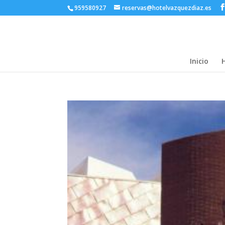
959580927
reservas@hotelvazquezdiaz.es
Inicio