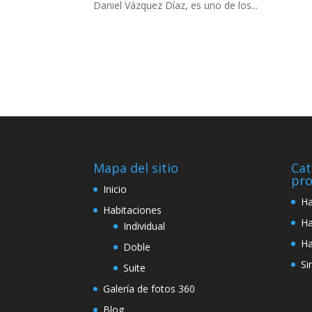
Daniel Vázquez Díaz, es uno de los...
Mapa del sitio
Cat
pro
Inicio
Ha
Habitaciones
Ha
Individual
Ha
Doble
Si
Suite
Galería de fotos 360
Blog