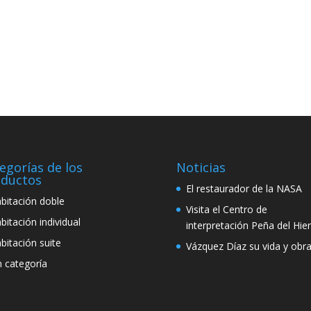
egorías de los
Noticias
ductos
El restaurador de la NASA
bitación doble
Visita el Centro de
bitación individual
interpretación Peña del Hie
bitación suite
Vázquez Díaz su vida y obr
n categoría