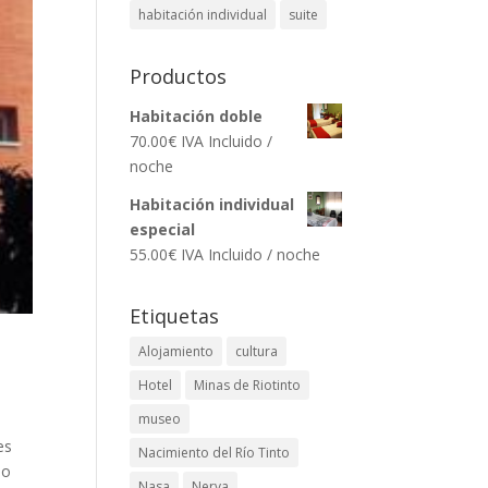
habitación individual
suite
Productos
Habitación doble
70.00
€
IVA Incluido
/
noche
Habitación individual
especial
55.00
€
IVA Incluido
/ noche
Etiquetas
Alojamiento
cultura
Hotel
Minas de Riotinto
museo
es
Nacimiento del Río Tinto
eo
Nasa
Nerva