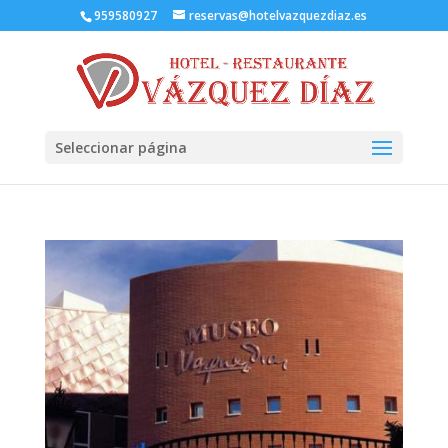
959580927
reservas@hotelvazquezdiaz.es
Seleccionar página