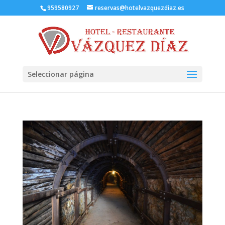
959580927
reservas@hotelvazquezdiaz.es
Seleccionar página