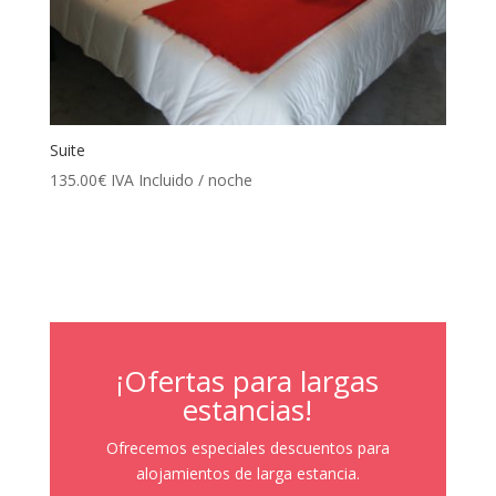
Suite
135.00
€
IVA Incluido
/ noche
¡Ofertas para largas
estancias!
Ofrecemos especiales descuentos para
alojamientos de larga estancia.