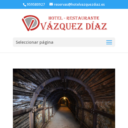
959580927
reservas@hotelvazquezdiaz.es
Seleccionar página