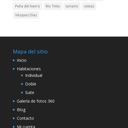
Peña del hierro
Río Tinto
turismo
visitas
Vázquez Díaz
Mapa del sitio
Inicio
Habitaciones
Individual
Doble
Suite
Galería de fotos 360
Blog
Contacto
Mi cuenta